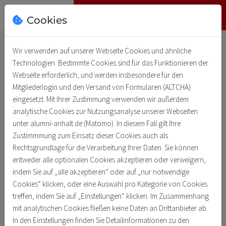
Cookies
Deutsch
English
Wir verwenden auf unserer Webseite Cookies und ähnliche
Technologien. Bestimmte Cookies sind für das Funktionieren der
Ehemalige im Sommer zu
Webseite erforderlich, und werden insbesondere für den
Mitgliederlogin und den Versand von Formularen (ALTCHA)
Gast
eingesetzt. Mit Ihrer Zustimmung verwenden wir außerdem
analytische Cookies zur Nutzungsanalyse unserer Webseiten
Zurück
3. Sept. 2025
unter alumni-anhalt.de (Matomo). In diesem Fall gilt Ihre
Zustimmmung zum Einsatz dieser Cookies auch als
Rechtsgrundlage für die Verarbeitung Ihrer Daten. Sie können
entweder alle optionalen Cookies akzeptieren oder verweigern,
indem Sie auf „alle akzeptieren“ oder auf „nur notwendige
Cookies“ klicken, oder eine Auswahl pro Kategorie von Cookies
treffen, indem Sie auf „Einstellungen“ klicken. Im Zusammenhang
mit analytischen Cookies fließen keine Daten an Drittanbieter ab.
In den Einstellungen finden Sie Detailinformationen zu den