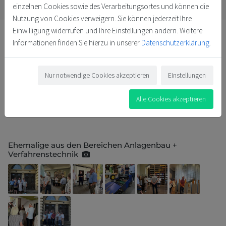
einzelnen Cookies sowie des Verarbeitungsortes und können die
Nutzung von Cookies verweigern. Sie können jederzeit Ihre
Einwilligung widerrufen und Ihre Einstellungen ändern. Weitere
Informationen finden Sie hierzu in unserer
Datenschutzerklärung
.
Das große Interesse unserer Alumni an ihrer Hochschule zeigte
Nur notwendige Cookies akzeptieren
Einstellungen
sich in diesem Sommer besonders deutlich. Gleich zwei
Abschlussklassen kamen zu Besuch nach Köthen und der Besuch
Alle Cookies akzeptieren
einer weiteren Abschlussklasse ist für den Oktober geplant.
Ehemalige aus den Bereichen Anlagenbau +
Verfahrenstechnik